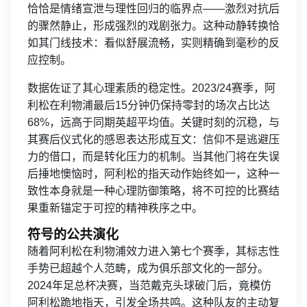
恰恰是情绪宣泄与理性回归的临界点——激烈对抗后
的骤然静止，形成强烈的戏剧张力。这种动静转换恰
如其门线技术：看似舒展流畅，实则精确到毫秒的反
应控制。
数据佐证了其心理素质的稳定性。2023/24赛季，阿
利松在利物浦最后15分钟仍保持零封的场次占比达
68%，远高于同期英超平均值。关键时刻的沉稳，与
其赛后仪式化的感恩表达形成互文：信仰不是逃避压
力的借口，而是转化压力的机制。当其他门将在失误
后捶地懊恼时，阿利松的指天动作始终如一，这种一
致性本身就是一种心理防御策略，将不可控的比赛结
果重新锚定于可控的精神秩序之中。
符号的公共演化
随着阿利松在利物浦效力进入第七个赛季，其标志性
手势已超越个人范畴，成为俱乐部文化的一部分。
2024年足总杯决赛，当范戴克头球破门后，竟模仿
阿利松跪地指天，引发全场共鸣。这种队友的主动复