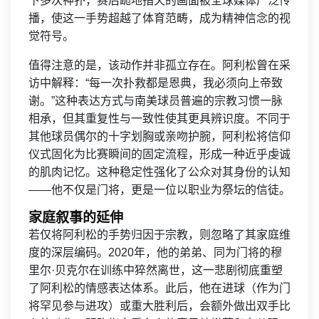
下多次神扑，赛后跪地指天的画面被全球媒体广泛传
播，使这一手势超越了体育范畴，成为精神信念的视
觉符号。
值得注意的是，该动作并非孤立存在。阿利松曾在采
访中解释：“每一次扑救都是恩典，我必须向上帝致
谢。”这种表达方式与南美球员普遍的宗教习惯一脉
相承，但其重复性与一致性使其更具辨识度。不同于
其他球员偶尔的十字划胸或亲吻护腕，阿利松将信仰
仪式固化为比赛瞬间的固定流程，形成一种近乎虔诚
的肌肉记忆。这种稳定性强化了公众对其身份的认知
——他不仅是门将，更是一位以职业为祭坛的信徒。
家庭叙事的延伸
若仅将阿利松的手势归因于宗教，则忽略了其家庭维
度的深层编码。2020年，他的弟弟、同为门将的穆
里尔·贝克尔在训练中猝然离世，这一悲剧彻底重塑
了阿利松的情感表达体系。此后，他在进球（作为门
将罕见参与进攻）或重大胜利后，会额外做出双手比