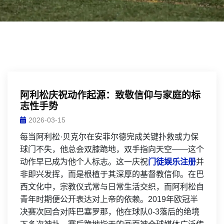
阿利松庆祝动作起源：致敬信仰与家庭的标
志性手势
2026-03-15
每当阿利松·贝克尔在安菲尔德完成关键扑救或力保
球门不失，他总会双膝跪地，双手指向天空——这个
动作早已成为他个人标志。这一庆祝
门徒娱乐注册
并
非即兴发挥，而是根植于其深厚的基督教信仰。在巴
西文化中，宗教仪式常与日常生活交织，而阿利松自
青年时期便公开表达对上帝的依赖。2019年欧冠半
决赛次回合对阵巴塞罗那，他在球队0-3落后的绝境