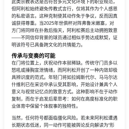
此类宗教表达是否符合多元文化环境下的职业规范，
但阿利松始终避免传教式言行，仅将其作为个人感恩
的私密语言。这种克制使其动作免于争议，反而因真
诚获得尊重。当2025年世俱杯对阵弗鲁米嫩塞，对
方门将同样在扑救后指天，阿利松赛后主动拥抱致意
——不同信仰背景的球员通过相似手势达成默契，证
明该符号已具备跨文化的共情能力。
传承与变奏的可能
在门将位置上，庆祝动作本就稀缺。传统守门员多以
怒吼或捶胸宣泄情绪，而阿利松开创了一种内敛却极
具辨识度的范式。年轻门将如拉姆斯代尔、马马尔达
什维利已在采访中承认受其影响，开始设计兼具个人
意义与视觉记忆点的致意方式。这种影响不在于动作
复制，而在于启发后辈思考：如何在高度标准化的职
业体育中保留个体叙事的独特性。
当然，任何符号都面临僵化风险。若未来阿利松遭遇
长期状态低迷，同一动作可能被舆论反向解读为“形