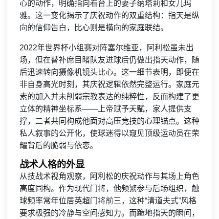
心的动作，明确指向看台上的妻子纳塔莉和女儿玛
雅。这一变化揭示了庆祝动作的双重结构：指天是纵
向的信仰告白，比心则是横向的家庭联结。
2022年世界杯小组赛对阵塞尔维亚，阿利松虽未出
场，但在替补席目睹队友进球后仍做出指天动作，随
后迅速转向摄像机镜头比心。这一细节表明，即便在
非自身高光时刻，其庆祝逻辑依然完整运行。家庭元
素的加入并未削弱宗教表达的纯粹性，反而构建了更
立体的精神坐标系——上帝赋予天赋，家人提供支
撑，二者共同构成他面对高压竞技的心理锚点。这种
私人叙事的公开化，使球迷得以窥见顶级运动员在荣
耀背后的脆弱与依恋。
战术人格的外显
从技战术视角观察，阿利松的庆祝动作与其场上角色
高度同构。作为现代门将，他频繁参与后场组织，触
球频率常年位居英超门将前三，这种“清道夫式”风格
要求极强的冷静与空间感知力。而跪地指天的瞬间，