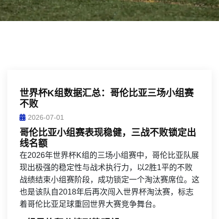
世界杯K组数据汇总：哥伦比亚三场小组赛
不败
2026-07-01
哥伦比亚小组赛表现稳健，三战不败锁定出
线名额
在2026年世界杯K组的三场小组赛中，哥伦比亚队展
现出极强的稳定性与战术执行力，以2胜1平的不败
战绩结束小组赛阶段，成功锁定一个淘汰赛席位。这
也是该队自2018年后再次闯入世界杯淘汰赛，标志
着哥伦比亚足球重回世界大赛竞争舞台。