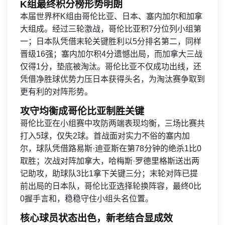
K组最终积分榜形势明朗
本届世界杯K组由哥伦比亚、日本、塞内加尔和加拿
大组成。经过三轮激战，哥伦比亚积7分位列小组第
一；日本队凭借末轮关键胜利以5分排名第二，同样
晋级16强；塞内加尔积4分遗憾出局，而加拿大三战
仅得1分，垫底被淘汰。哥伦比亚不仅成功出线，还
凭借净胜球优势力压日本获得头名，为淘汰赛争取到
更有利的对阵形势。
攻守均衡成哥伦比亚制胜关键
哥伦比亚在小组赛中攻防两端表现均衡，三场比赛共
打入5球，仅失2球。首战面对实力不俗的塞内加
尔，球队凭借路易斯·迪亚斯在第78分钟的绝杀1比0
取胜；次战对阵加拿大，哈梅斯·罗德里格斯送出两
记助攻，助球队3比1拿下关键三分；末轮对阵已提
前出局的日本队，哥伦比亚选择轮换阵容，最终0比
0握手言和，稳稳守住小组头名位置。
核心球员状态出色，新老结合显成效