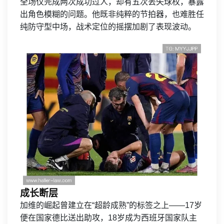
全场仅完成两次成功过人，却有五次丢失球权，暴露
出角色模糊的问题。他既非纯粹的节拍器，也难胜任
纯防守型中场，战术定位的摇摆加剧了表现波动。
成长断层
加维的崛起曾建立在“超龄成熟”的标签之上——17岁
便在国家德比送出助攻，18岁成为西班牙国家队主