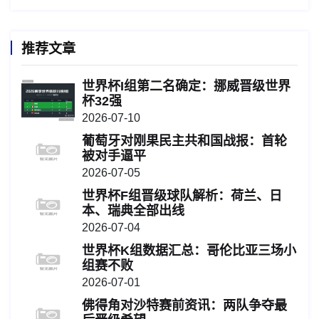
推荐文章
世界杯I组第二名确定：挪威晋级世界
杯32强
2026-07-10
葡萄牙对刚果民主共和国战报：首轮
被对手逼平
2026-07-05
世界杯F组晋级球队解析：荷兰、日
本、瑞典全部出线
2026-07-04
世界杯K组数据汇总：哥伦比亚三场小
组赛不败
2026-07-01
佛得角对沙特赛前资讯：两队争夺最