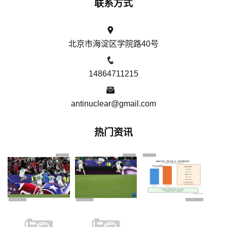
联系方式
北京市海淀区学院路40号
14864711215
antinuclear@gmail.com
热门资讯