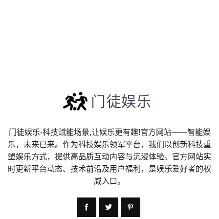
门徒娱乐-科技赋能场景,让娱乐更有趣!官方网站——智能娱
乐，未来已来。作为科技娱乐领军平台，我们以创新科技重
塑娱乐方式，提供高品质互动内容与沉浸体验。官方网站实
时更新平台动态、技术前沿及用户福利，是娱乐爱好者的权
威入口。