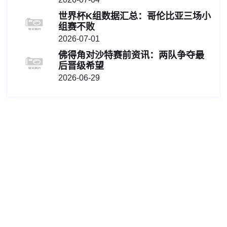
世界杯K组数据汇总：哥伦比亚三场小
组赛不败
2026-07-01
佛得角对沙特赛前资讯：两队争夺最
后晋级希望
2026-06-29