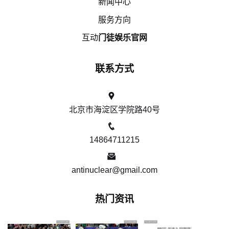
新闻中心
服务方向
互动
门徒娱乐官网
联系方式
北京市海淀区学院路40号
14864711215
antinuclear@gmail.com
热门资讯