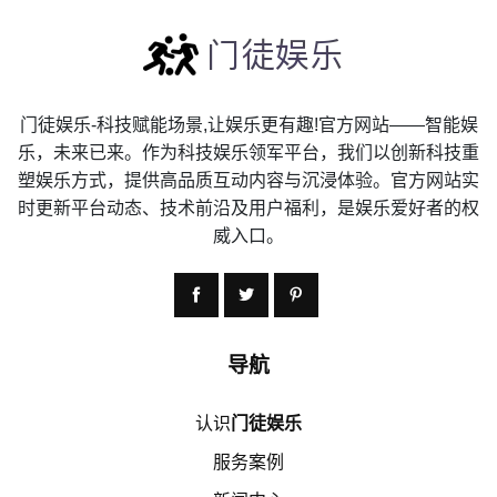
门徒娱乐-科技赋能场景,让娱乐更有趣!官方网站——智能娱
乐，未来已来。作为科技娱乐领军平台，我们以创新科技重
塑娱乐方式，提供高品质互动内容与沉浸体验。官方网站实
时更新平台动态、技术前沿及用户福利，是娱乐爱好者的权
威入口。
导航
认识
门徒娱乐
服务案例