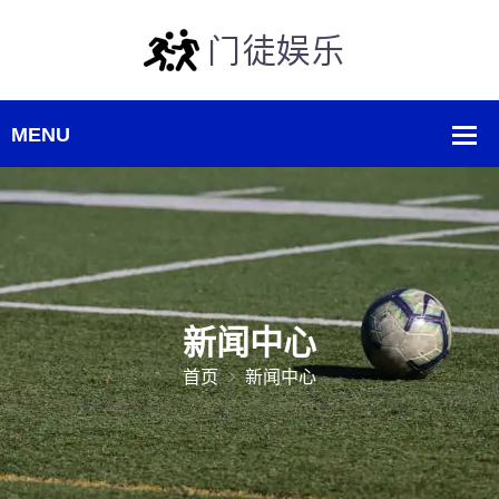
新闻中心
首页
新闻中心