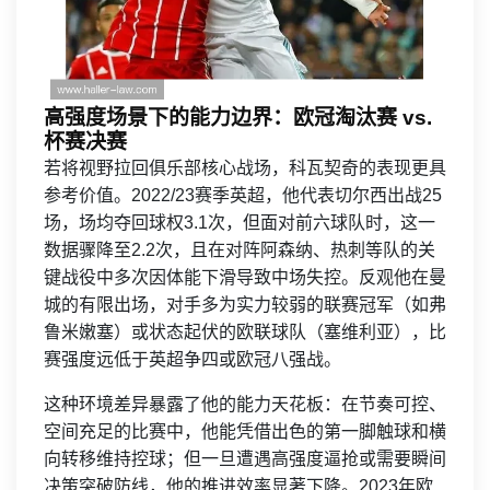
高强度场景下的能力边界：欧冠淘汰赛 vs.
杯赛决赛
若将视野拉回俱乐部核心战场，科瓦契奇的表现更具
参考价值。2022/23赛季英超，他代表切尔西出战25
场，场均夺回球权3.1次，但面对前六球队时，这一
数据骤降至2.2次，且在对阵阿森纳、热刺等队的关
键战役中多次因体能下滑导致中场失控。反观他在曼
城的有限出场，对手多为实力较弱的联赛冠军（如弗
鲁米嫩塞）或状态起伏的欧联球队（塞维利亚），比
赛强度远低于英超争四或欧冠八强战。
这种环境差异暴露了他的能力天花板：在节奏可控、
空间充足的比赛中，他能凭借出色的第一脚触球和横
向转移维持控球；但一旦遭遇高强度逼抢或需要瞬间
决策突破防线，他的推进效率显著下降。2023年欧