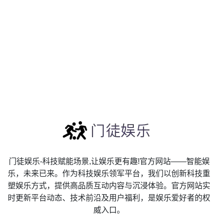
门徒娱乐-科技赋能场景,让娱乐更有趣!官方网站——智能娱
乐，未来已来。作为科技娱乐领军平台，我们以创新科技重
塑娱乐方式，提供高品质互动内容与沉浸体验。官方网站实
时更新平台动态、技术前沿及用户福利，是娱乐爱好者的权
威入口。