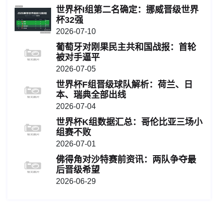
世界杯I组第二名确定：挪威晋级世界
杯32强
2026-07-10
葡萄牙对刚果民主共和国战报：首轮
被对手逼平
2026-07-05
世界杯F组晋级球队解析：荷兰、日
本、瑞典全部出线
2026-07-04
世界杯K组数据汇总：哥伦比亚三场小
组赛不败
2026-07-01
佛得角对沙特赛前资讯：两队争夺最
后晋级希望
2026-06-29