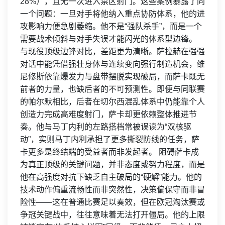
28%），且无一次进入禁区射门。这些案例暴露了同
一个问题：一旦对手将他纳入重点协防体系，他的进
攻影响力便急剧萎缩。他不是“强队杀手”，而是一个
需要战术倾斜与对手失误才能闪光的体系型边锋。
与现役顶级边锋对比，差距更为清晰。萨拉赫在强强
对话中能凭借强壮身体与连续变向强行制造机会，维
尼修斯依靠爆发力与盘带摆脱实现破局，而萨卡既无
前者的力量，也缺后者的不可预测性。即便与同联赛
的帕尔默相比，后者在切尔西混乱体系中仍能靠个人
创造力完成高难度射门，萨卡却更依赖整体推进节
奏。他与马丁内利的左路搭档常被误读为“双核驱
动”，实则马丁内利承担了更多撕裂防线的任务，萨
卡更多是终结端的受益者而非发起者。 阻碍萨卡成
为真正顶级的关键问题，并非态度或努力程度，而是
他在高强度对抗下缺乏自主破局的“硬解”能力。他的
技术动作偏重流畅性而非突然性，决策偏保守而非冒
险性——这在普通比赛足以奏效，但在欧冠淘汰赛或
争冠关键战中，往往意味着无法打开僵局。他的上限