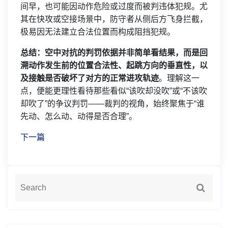
间早，也可能因动作危险或过度而被判违体犯规。尤
其在快攻或空接场景中，防守者从侧后方飞身拦截，
极易因无法建立合法位置而构成阻挡犯规。
总结：空中对抗的判罚依据并非简单看结果，而是回
溯动作发生前的位置合法性、起跳方向的垂直性，以
及接触是否破坏了对方的正常进攻轨迹
。理解这一
点，便能更理性看待那些看似“该吹却没吹”或“不该吹
却吹了”的争议判罚——裁判的视角，始终聚焦于“谁
先动、怎么动、动得是否合理”。
下一篇